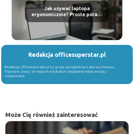
Jak używać laptopa
ergonomicznie? Proste porady
dla zdrowia
Redakcja officesuperstar.pl
Redakcja officesuperstar.pl to grupa specjalistów z zakresu biznesu,
finansów, pracy. W naszych artykułach znajdziesz masę wiedzy i
ciekawostek
Może Cię również zainteresować