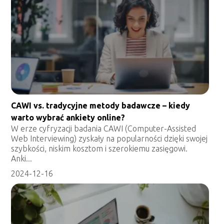
CAWI vs. tradycyjne metody badawcze – kiedy
warto wybrać ankiety online?
W erze cyfryzacji badania CAWI (Computer-Assisted
Web Interviewing) zyskały na popularności dzięki swojej
szybkości, niskim kosztom i szerokiemu zasięgowi.
Anki...
2024-12-16