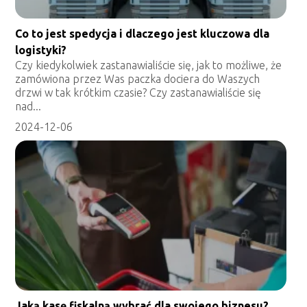
Co to jest spedycja i dlaczego jest kluczowa dla
logistyki?
Czy kiedykolwiek zastanawialiście się, jak to możliwe, że
zamówiona przez Was paczka dociera do Waszych
drzwi w tak krótkim czasie? Czy zastanawialiście się
nad...
2024-12-06
Jaką kasę fiskalną wybrać dla swojego biznesu?