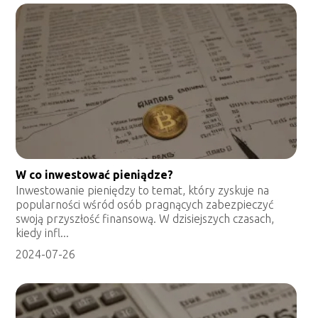
W co inwestować pieniądze?
Inwestowanie pieniędzy to temat, który zyskuje na
popularności wśród osób pragnących zabezpieczyć
swoją przyszłość finansową. W dzisiejszych czasach,
kiedy infl...
2024-07-26