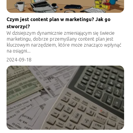
Czym jest content plan w marketingu? Jak go
stworzyć?
W dzisiejszym dynamicznie zmieniającym się świecie
marketingu, dobrze przemyślany content plan jest
kluczowym narzędziem, które może znacząco wpłynąć
na osiągni...
2024-09-18