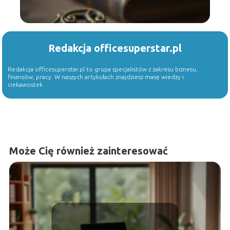
Redakcja officesuperstar.pl
Redakcja officesuperstar.pl to grupa specjalistów z zakresu biznesu,
finansów, pracy. W naszych artykułach znajdziesz masę wiedzy i
ciekawostek
Może Cię również zainteresować