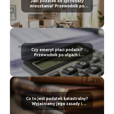
Jaki podatek od sprzedaży
mieszkania? Przewodnik po
zasadach i ulgach
Czy emeryt płaci podatki?
Przewodnik po ulgach i
zasadach
Co to jest podatek katastralny?
Wyjaśniamy jego zasady i
skutki